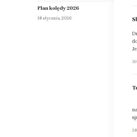
Plan kolędy 2026
18 stycznia, 2026
S
Dr
do
Je
30
T
W
na
sp
28