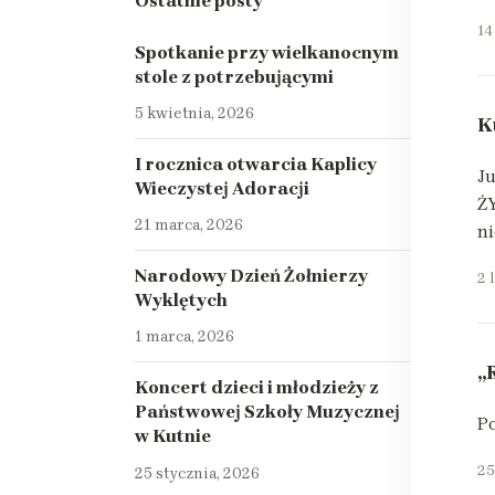
Ostatnie posty
14
Spotkanie przy wielkanocnym
stole z potrzebującymi
5 kwietnia, 2026
K
I rocznica otwarcia Kaplicy
Ju
Wieczystej Adoracji
ŻY
21 marca, 2026
ni
Narodowy Dzień Żołnierzy
2 
Wyklętych
1 marca, 2026
„
Koncert dzieci i młodzieży z
Państwowej Szkoły Muzycznej
Po
w Kutnie
25
25 stycznia, 2026