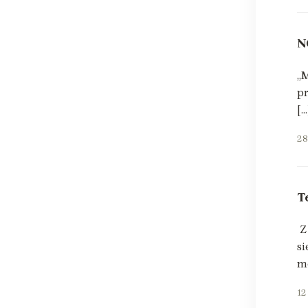
N
„M
pr
[…
28
T
Z 
s
mo
12