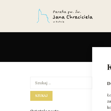
D
Ło
z
ko