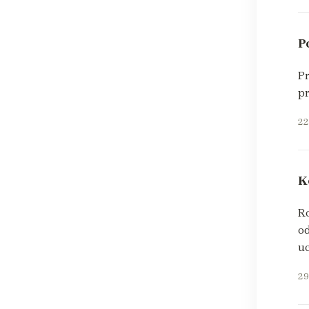
P
Pr
pr
22
K
Ro
o
u
29