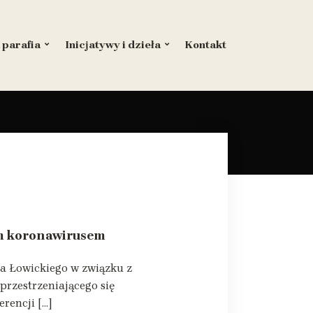
 parafia
Inicjatywy i dzieła
Kontakt
em koronawirusem
pa Łowickiego w związku z
rzestrzeniającego się
rencji […]