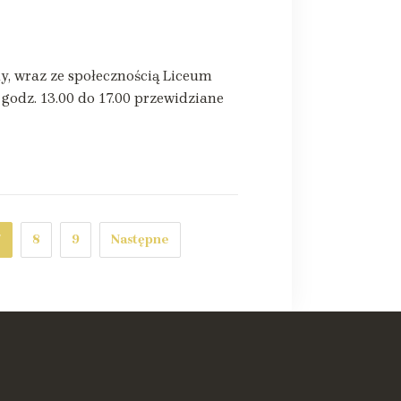
my, wraz ze społecznością Liceum
odz. 13.00 do 17.00 przewidziane
7
8
9
Następne