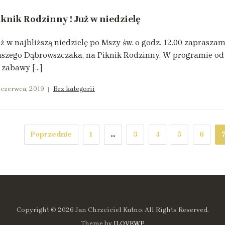
iknik Rodzinny ! Już w niedzielę
ż w najbliższą niedzielę po Mszy św. o godz. 12.00 zaprasza
szego Dąbrowszczaka, na Piknik Rodzinny. W programie od g
 zabawy […]
 czerwca, 2019
Bez kategorii
Poprzednie
1
…
3
4
5
6
Copyright © 2026 Jan Chrzciciel Kutno. All Rights Reserved.
Theme by
ILOVEWP