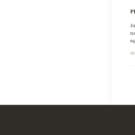
P
Ju
na
są
19