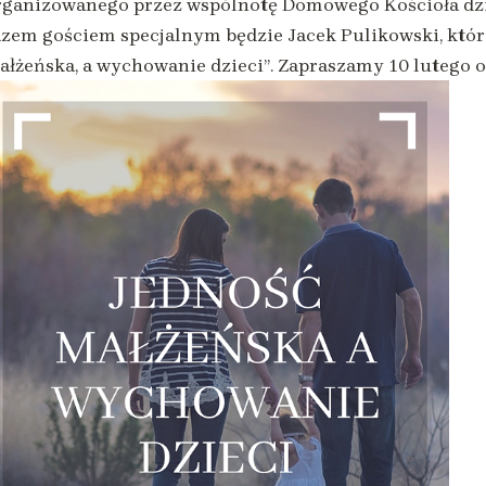
rganizowanego przez wspólnotę Domowego Kościoła dział
azem gościem specjalnym będzie Jacek Pulikowski, któr
ałżeńska, a wychowanie dzieci”. Zapraszamy 10 lutego o 