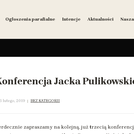
Ogłoszenia parafialne
Intencje
Aktualności
Nasza
Konferencja Jacka Pulikowski
6 lutego, 2019
BEZ KATEGORII
erdecznie zapraszamy na kolejną, już trzecią konferencj