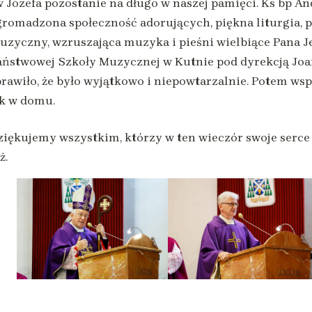
w Józefa pozostanie na długo w naszej pamięci. Ks bp An
gromadzona społeczność adorujących, piękna liturgia, 
uzyczny, wzruszająca muzyka i pieśni wielbiące Pana 
aństwowej Szkoły Muzycznej w Kutnie pod dyrekcją Joa
prawiło, że było wyjątkowo i niepowtarzalnie. Potem ws
ak w domu.
ziękujemy wszystkim, którzy w ten wieczór swoje serce 
ż.