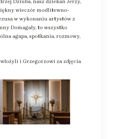
drzej Dziuba, nasz dziekan Jerzy,
piękny wieczór modlitewno-
Jezusa w wykonaniu artystów z
nny Domagały, to wszystko
pólna agapa, spotkania, rozmowy,
włożyli i Grzegorzowi za zdjęcia