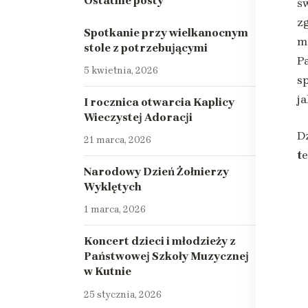
Ostatnie posty
ś
z
Spotkanie przy wielkanocnym
m
stole z potrzebującymi
P
5 kwietnia, 2026
s
j
I rocznica otwarcia Kaplicy
Wieczystej Adoracji
D
21 marca, 2026
te
Narodowy Dzień Żołnierzy
Wyklętych
1 marca, 2026
Koncert dzieci i młodzieży z
Państwowej Szkoły Muzycznej
w Kutnie
25 stycznia, 2026